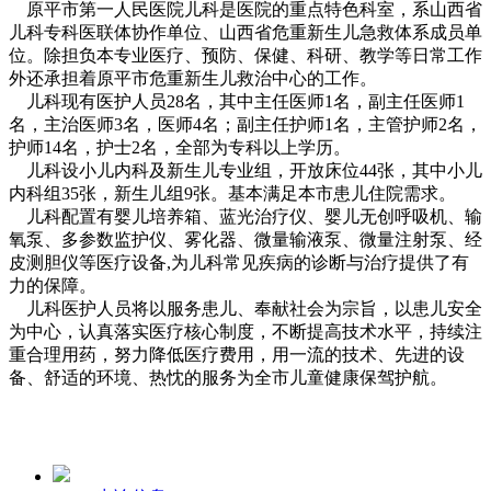
原平市第一人民医院儿科是医院的重点特色科室，系山西省
儿科专科医联体协作单位、山西省危重新生儿急救体系成员单
位。除担负本专业医疗、预防、保健、科研、教学等日常工作
外还承担着原平市危重新生儿救治中心的工作。
儿科现有医护人员28名，其中主任医师1名，副主任医师1
名，主治医师3名，医师4名；副主任护师1名，主管护师2名，
护师14名，护士2名，全部为专科以上学历。
儿科设小儿内科及新生儿专业组，开放床位44张，其中小儿
内科组35张，新生儿组9张。基本满足本市患儿住院需求。
儿科配置有婴儿培养箱、蓝光治疗仪、婴儿无创呼吸机、输
氧泵、多参数监护仪、雾化器、微量输液泵、微量注射泵、经
皮测胆仪等医疗设备,为儿科常见疾病的诊断与治疗提供了有
力的保障。
儿科医护人员将以服务患儿、奉献社会为宗旨，以患儿安全
为中心，认真落实医疗核心制度，不断提高技术水平，持续注
重合理用药，努力降低医疗费用，用一流的技术、先进的设
备、舒适的环境、热忱的服务为全市儿童健康保驾护航。