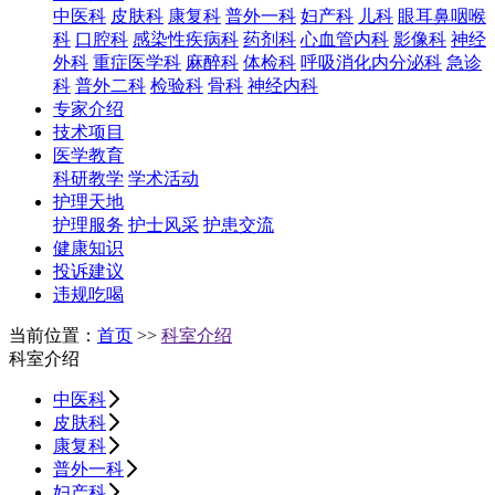
中医科
皮肤科
康复科
普外一科
妇产科
儿科
眼耳鼻咽喉
科
口腔科
感染性疾病科
药剂科
心血管内科
影像科
神经
外科
重症医学科
麻醉科
体检科
呼吸消化内分泌科
急诊
科
普外二科
检验科
骨科
神经内科
专家介绍
技术项目
医学教育
科研教学
学术活动
护理天地
护理服务
护士风采
护患交流
健康知识
投诉建议
违规吃喝
当前位置：
首页
>>
科室介绍
科室介绍
中医科
皮肤科
康复科
普外一科
妇产科