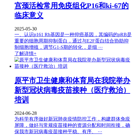
宫颈活检常用免疫组化P16和ki-67的
临床意义
2025-05-30
一、认识p161 Rb基因是一种抑癌基因，其编码的pRB是
重要的细胞周期抑制蛋白，通过与E2F蛋白结合协助抑
制细胞增殖，调节G1-S期的转化，是细 ···
了解详情+
原平市卫生健康和体育局在我院举办
新型冠状病毒疫苗接种（医疗救治）
培训
2024-06-28
为科学有序做好新冠肺炎疫情防控工作，构建群体免疫
屏障，做好与常规疫苗接种的资源分配和时间衔接，确
保我市新冠病毒疫苗接种平稳、有序、 ···