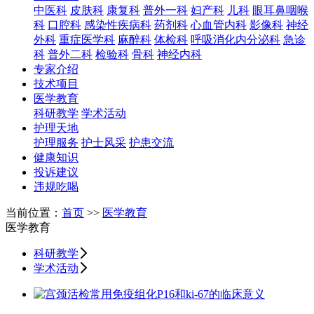
中医科
皮肤科
康复科
普外一科
妇产科
儿科
眼耳鼻咽喉
科
口腔科
感染性疾病科
药剂科
心血管内科
影像科
神经
外科
重症医学科
麻醉科
体检科
呼吸消化内分泌科
急诊
科
普外二科
检验科
骨科
神经内科
专家介绍
技术项目
医学教育
科研教学
学术活动
护理天地
护理服务
护士风采
护患交流
健康知识
投诉建议
违规吃喝
当前位置：
首页
>>
医学教育
医学教育
科研教学
学术活动